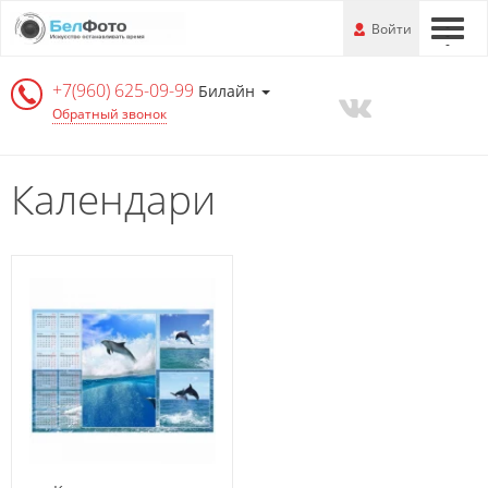
Перейти
-
Войти
-
-
к
основной
+7(960) 625-09-99
информации
Билайн
Обратный звонок
Календари