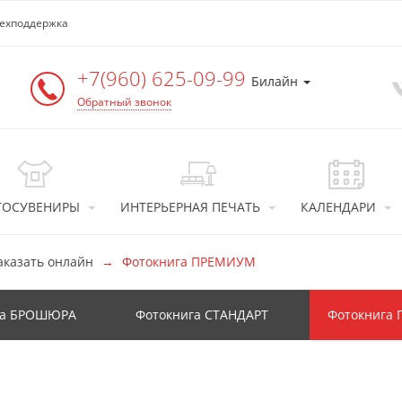
ехподдержка
+7(960) 625-09-99
Билайн
Обратный звонок
ТОСУВЕНИРЫ
ИНТЕРЬЕРНАЯ ПЕЧАТЬ
КАЛЕНДАРИ
аказать онлайн
Фотокнига ПРЕМИУМ
га БРОШЮРА
Фотокнига СТАНДАРТ
Фотокнига