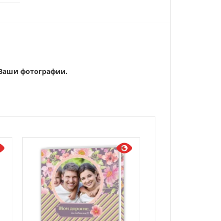
Ваши фотографии.