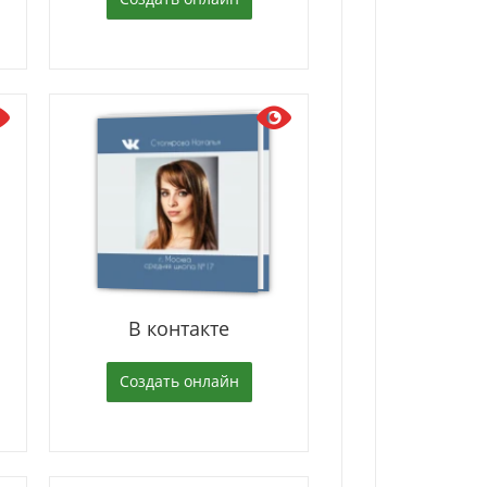
В контакте
Создать онлайн