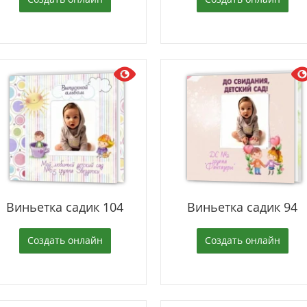
Виньетка садик 104
Виньетка садик 94
Создать онлайн
Создать онлайн