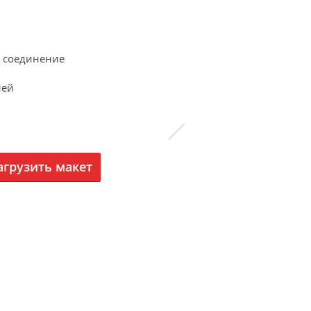
е соединение
ней
агрузить макет