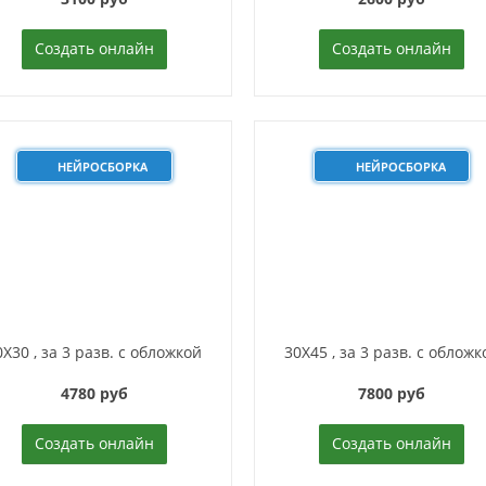
Создать онлайн
Создать онлайн
НЕЙРОСБОРКА
НЕЙРОСБОРКА
0X30 ,
за 3 разв. с обложкой
30X45 ,
за 3 разв. с обложк
4780 руб
7800 руб
Создать онлайн
Создать онлайн