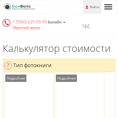
Перейти
-
Войти
-
-
к
основной
+7(960) 625-09-99
информации
Билайн
Обратный звонок
Калькулятор стоимости
?
Тип фотокниги
Подробнее
Подробнее